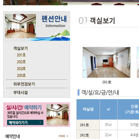
201호
인원
객실명
㎡
(기준/최
35㎡
5/5명
201호
22㎡
4/4명
202호