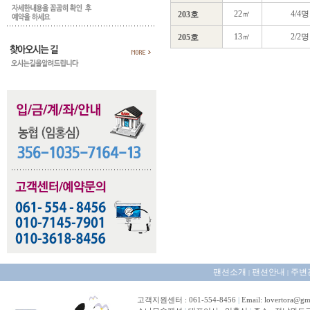
22㎡
4/4명
203호
13㎡
2/2명
205호
팬션소개
팬션안내
주변
|
|
고객지원센터 : 061-554-8456
|
Email: lovertora@gm